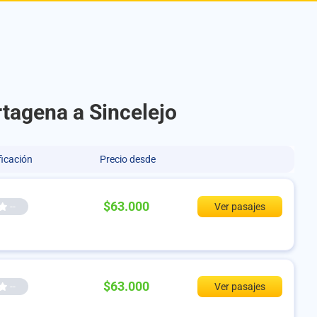
rtagena a Sincelejo
ficación
Precio desde
$63.000
--
Ver pasajes
$63.000
--
Ver pasajes