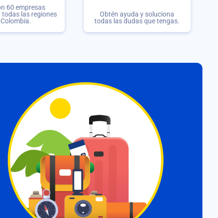
on 60 empresas
r todas las regiones
Obtén ayuda y soluciona
 Colombia.
todas las dudas que tengas.