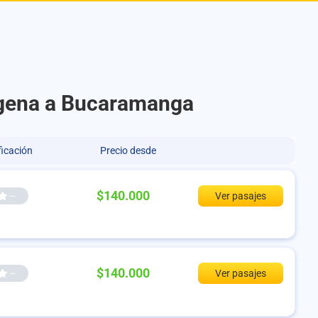
agena a Bucaramanga
ficación
Precio desde
$140.000
--
Ver pasajes
$140.000
--
Ver pasajes