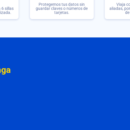
Protegemos tus datos sin
Viaja c
6 sillas
guardar claves o números de
aliadas, po
lizada.
tarjetas.
de
nga