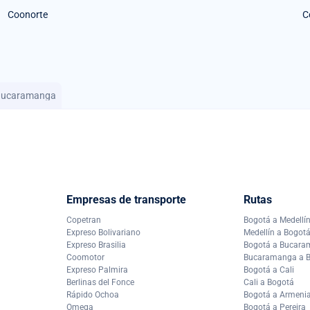
Coonorte
C
 Bucaramanga
Empresas de transporte
Rutas
Copetran
Bogotá a Medellí
Expreso Bolivariano
Medellín a Bogot
Expreso Brasilia
Bogotá a Bucar
Coomotor
Bucaramanga a 
Expreso Palmira
Bogotá a Cali
Berlinas del Fonce
Cali a Bogotá
Rápido Ochoa
Bogotá a Armeni
Omega
Bogotá a Pereira