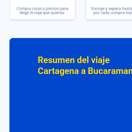
Compra rutas y precios para
Escoge y separa hasta 
elegir el viaje que quieras.
por cada compra rea
Resumen del viaje
Cartagena a Bucarama