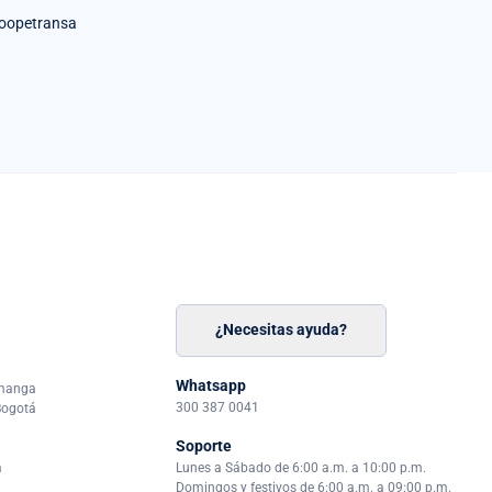
oopetransa
¿Necesitas ayuda?
n
á
Whatsapp
amanga
300 387 0041
Bogotá
Soporte
a
Lunes a Sábado de 6:00 a.m. a 10:00 p.m.
Domingos y festivos de 6:00 a.m. a 09:00 p.m.