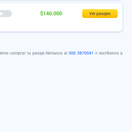
$140.000
--
Ver pasajes
quieres comprar tu pasaje llámanos al
300 3870041
o escríbenos a