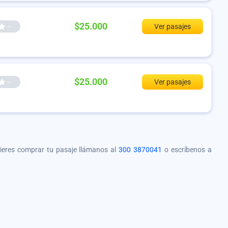
$25.000
--
Ver pasajes
$25.000
--
Ver pasajes
quieres comprar tu pasaje llámanos al
300 3870041
o escríbenos a