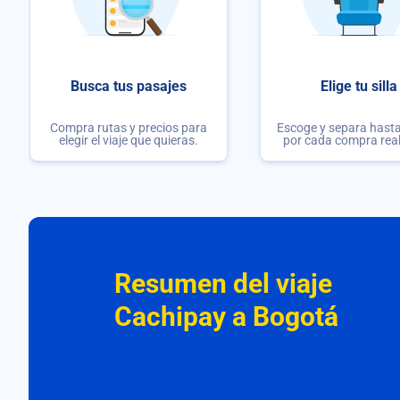
Busca tus pasajes
Elige tu silla
Compra rutas y precios para
Escoge y separa hasta 
elegir el viaje que quieras.
por cada compra rea
Resumen del viaje
Cachipay a Bogotá