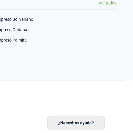
Ver todos
xpreso Bolivariano
xpreso Gaitana
xpreso Palmira
¿Necesitas ayuda?
n