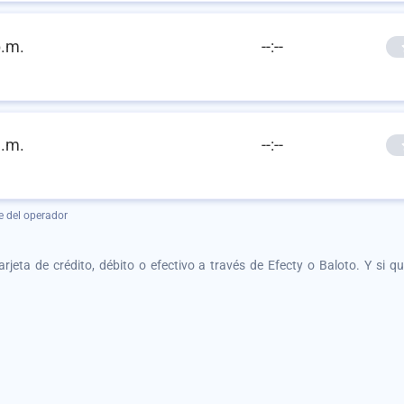
p.m.
--:--
a.m.
--:--
e del operador
tarjeta de crédito, débito o efectivo a través de Efecty o Baloto. Y si 