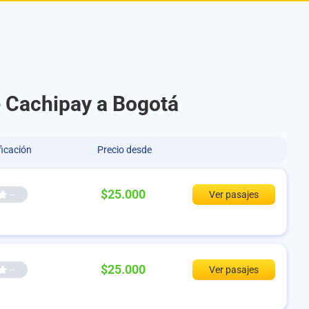
e Cachipay a Bogotá
ficación
Precio desde
$25.000
--
Ver pasajes
$25.000
--
Ver pasajes