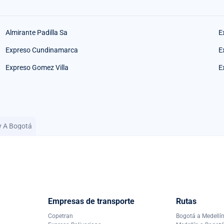
Almirante Padilla Sa
E
Expreso Cundinamarca
E
Expreso Gomez Villa
E
y A Bogotá
Empresas de transporte
Rutas
Copetran
Bogotá a Medellí