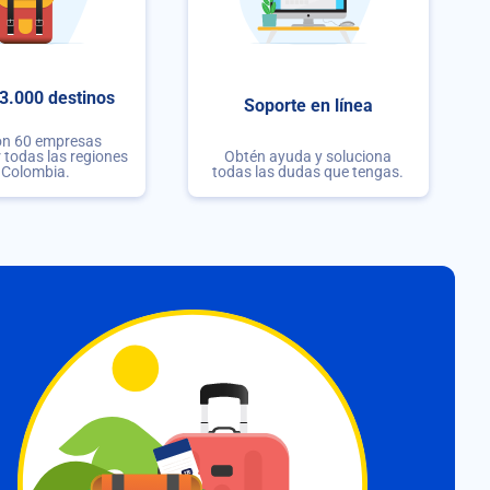
3.000 destinos
Soporte en línea
on 60 empresas
r todas las regiones
Obtén ayuda y soluciona
 Colombia.
todas las dudas que tengas.