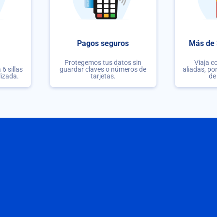
Pagos seguros
Más de 
Protegemos tus datos sin
Viaja c
6 sillas
guardar claves o números de
aliadas, po
lizada.
tarjetas.
de