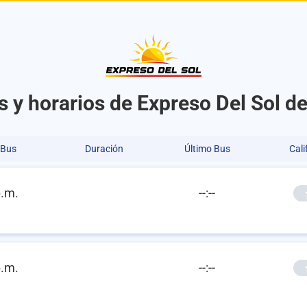
s y horarios de Expreso Del Sol d
 Bus
Duración
Último Bus
Cali
p.m.
--:--
p.m.
--:--