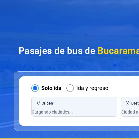
Pasajes de bus de
Bucarama
Solo ida
Ida y regreso
Origen
Dest