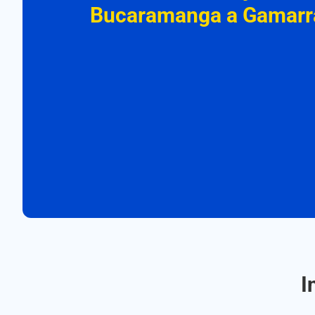
Bucaramanga a Gamarr
I