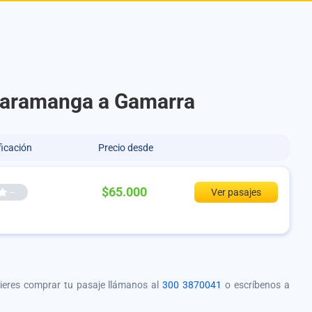
ucaramanga a Gamarra
ficación
Precio desde
$65.000
--
Ver pasajes
quieres comprar tu pasaje llámanos al
300 3870041
o escríbenos a