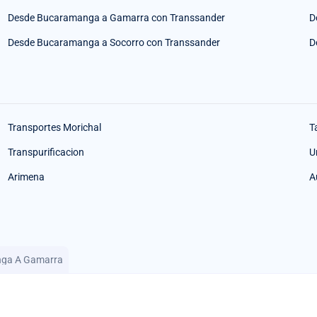
Desde Bucaramanga a Gamarra con Transsander
D
Desde Bucaramanga a Socorro con Transsander
D
Transportes Morichal
T
Transpurificacion
U
Arimena
A
nga A Gamarra