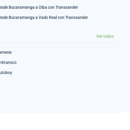
esde Bucaramanga a Oiba con Transsander
esde Bucaramanga a Vado Real con Transsander
Ver todos
amesis
nitransco
utoboy