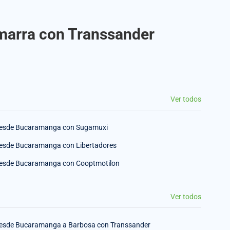
marra con Transsander
Ver todos
esde Bucaramanga con Sugamuxi
esde Bucaramanga con Libertadores
esde Bucaramanga con Cooptmotilon
Ver todos
esde Bucaramanga a Barbosa con Transsander