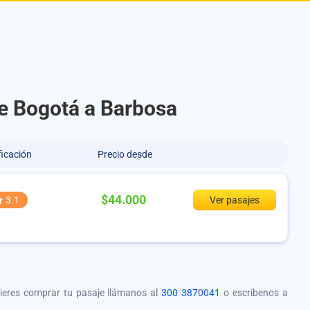
de Bogotá a Barbosa
ficación
Precio desde
$44.000
3.1
Ver pasajes
quieres comprar tu pasaje llámanos al
300 3870041
o escríbenos a