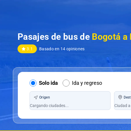
Pasajes de bus de
Bogotá a 
3.1
Basado en 14 opiniones
Solo ida
Ida y regreso
Origen
Dest