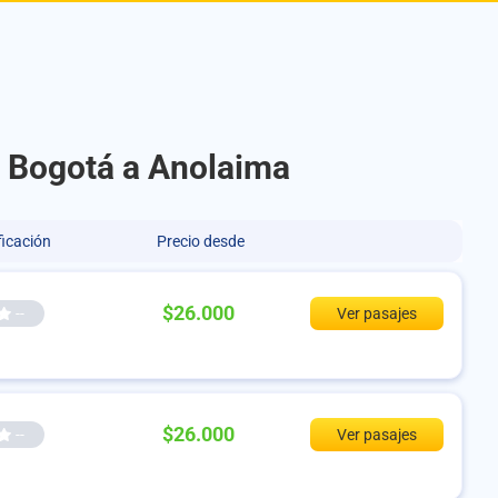
e Bogotá a Anolaima
ficación
Precio desde
$26.000
--
Ver pasajes
$26.000
--
Ver pasajes