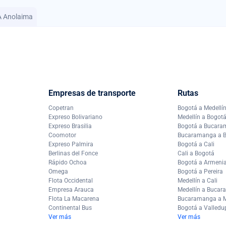
A Anolaima
Empresas de transporte
Rutas
Copetran
Bogotá a Medellí
Expreso Bolivariano
Medellín a Bogot
Expreso Brasilia
Bogotá a Bucar
Coomotor
Bucaramanga a 
Expreso Palmira
Bogotá a Cali
Berlinas del Fonce
Cali a Bogotá
Rápido Ochoa
Bogotá a Armeni
Omega
Bogotá a Pereira
Flota Occidental
Medellín a Cali
Empresa Arauca
Medellín a Buca
Flota La Macarena
Bucaramanga a M
Continental Bus
Bogotá a Valledu
Ver más
Ver más