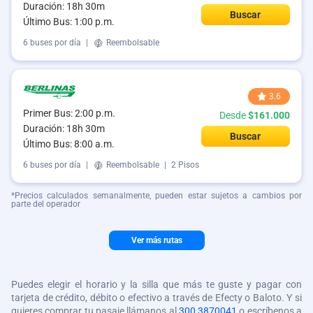
Duración: 18h 30m
Buscar
Último Bus: 1:00 p.m.
6 buses por día
|
Reembolsable
3.6
Primer Bus: 2:00 p.m.
Desde
$161.000
Duración: 18h 30m
Buscar
Último Bus: 8:00 a.m.
6 buses por día
|
Reembolsable
|
2 Pisos
*Precios calculados semanalmente, pueden estar sujetos a cambios por
parte del operador
Ver más rutas
Puedes elegir el horario y la silla que más te guste y pagar con
tarjeta de crédito, débito o efectivo a través de Efecty o Baloto. Y si
quieres comprar tu pasaje llámanos al
300 3870041
o escríbenos a