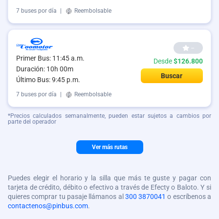
7 buses por día
|
Reembolsable
--
Primer Bus: 11:45 a.m.
Desde
$126.800
Duración: 10h 00m
Buscar
Último Bus: 9:45 p.m.
7 buses por día
|
Reembolsable
*Precios calculados semanalmente, pueden estar sujetos a cambios por
parte del operador
Ver más rutas
Puedes elegir el horario y la silla que más te guste y pagar con
tarjeta de crédito, débito o efectivo a través de Efecty o Baloto. Y si
quieres comprar tu pasaje llámanos al
300 3870041
o escríbenos a
contactenos@pinbus.com
.