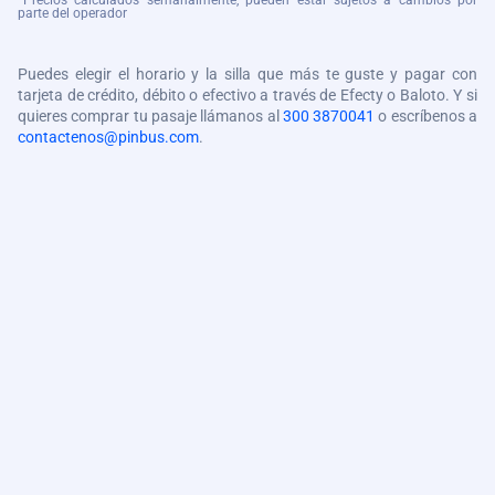
*Precios calculados semanalmente, pueden estar sujetos a cambios por
parte del operador
Puedes elegir el horario y la silla que más te guste y pagar con
tarjeta de crédito, débito o efectivo a través de Efecty o Baloto. Y si
quieres comprar tu pasaje llámanos al
300 3870041
o escríbenos a
contactenos@pinbus.com
.