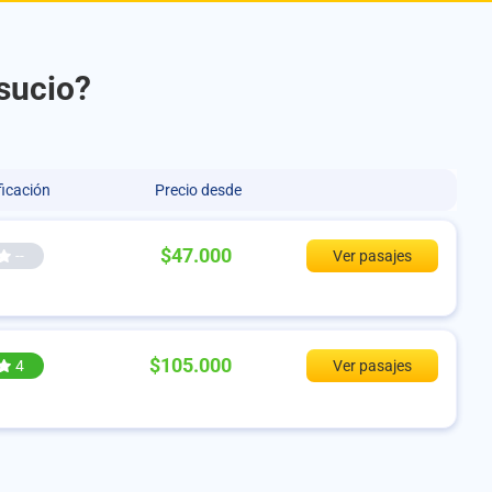
osucio?
ficación
Precio desde
$47.000
--
Ver pasajes
$105.000
4
Ver pasajes