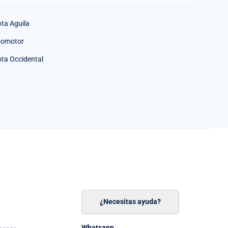
ota Aguila
omotor
ota Occidental
¿Necesitas ayuda?
n
á
Whatsapp