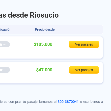
tas desde Riosucio
ficación
Precio desde
$105.000
--
Ver pasajes
$47.000
--
Ver pasajes
quieres comprar tu pasaje llámanos al
300 3870041
o escríbenos a