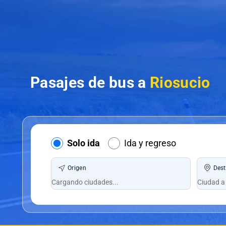
Pasajes de bus a
Riosucio
Solo ida
Ida y regreso
Origen
Dest