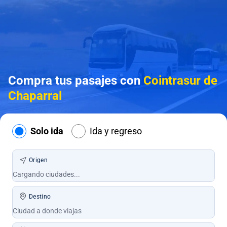
Compra tus pasajes con
Cointrasur de
Chaparral
Solo ida
Ida y regreso
Origen
Destino