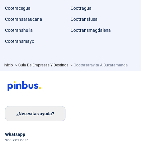
Cootracegua
Cootragua
Cootransaraucana
Cootransfusa
Cootranshuila
Cootransmagdalena
Cootransmayo
Inicio
>
Guía De Empresas Y Destinos
>
Cootrasaravita A Bucaramanga
¿Necesitas ayuda?
Whatsapp
300 387 0041