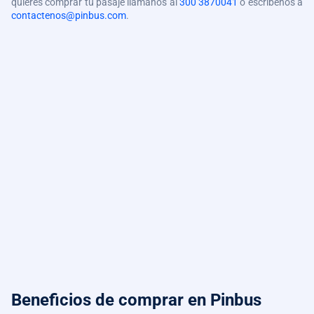
quieres comprar tu pasaje llámanos al
300 3870041
o escríbenos a
contactenos@pinbus.com
.
Beneficios de comprar
en Pinbus