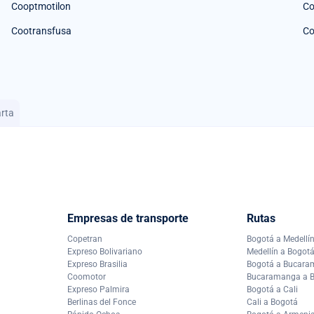
Cooptmotilon
Co
Cootransfusa
Co
rta
Empresas de transporte
Rutas
Copetran
Bogotá a Medellí
Expreso Bolivariano
Medellín a Bogot
Expreso Brasilia
Bogotá a Bucar
Coomotor
Bucaramanga a 
Expreso Palmira
Bogotá a Cali
Berlinas del Fonce
Cali a Bogotá