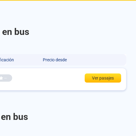
 en bus
ficación
Precio desde
--
Ver pasajes
 en bus