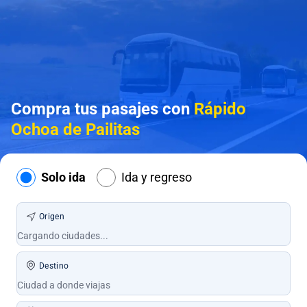
Compra tus pasajes con
Rápido
Ochoa de Pailitas
Solo ida
Ida y regreso
Origen
Destino