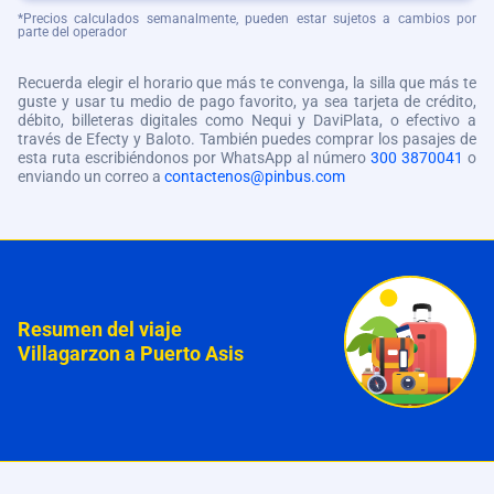
*Precios calculados semanalmente, pueden estar sujetos a cambios por
parte del operador
Recuerda elegir el horario que más te convenga, la silla que más te
guste y usar tu medio de pago favorito, ya sea tarjeta de crédito,
débito, billeteras digitales como Nequi y DaviPlata, o efectivo a
través de Efecty y Baloto. También puedes comprar los pasajes de
esta ruta escribiéndonos por WhatsApp al número
300 3870041
o
enviando un correo a
contactenos@pinbus.com
Resumen del viaje
Villagarzon a Puerto Asis