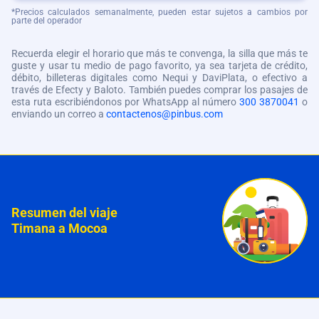
*Precios calculados semanalmente, pueden estar sujetos a cambios por
parte del operador
Recuerda elegir el horario que más te convenga, la silla que más te
guste y usar tu medio de pago favorito, ya sea tarjeta de crédito,
débito, billeteras digitales como Nequi y DaviPlata, o efectivo a
través de Efecty y Baloto. También puedes comprar los pasajes de
esta ruta escribiéndonos por WhatsApp al número
300 3870041
o
enviando un correo a
contactenos@pinbus.com
Resumen del viaje
Timana a Mocoa