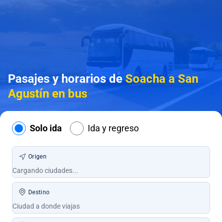
Pasajes y horarios de
Soacha a San
Agustín en bus
Solo ida
Ida y regreso
Origen
Destino