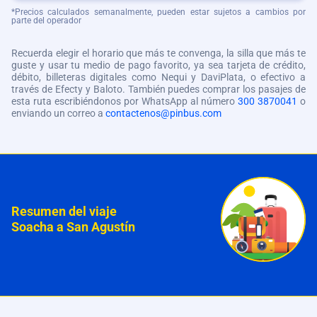
*Precios calculados semanalmente, pueden estar sujetos a cambios por
parte del operador
Recuerda elegir el horario que más te convenga, la silla que más te
guste y usar tu medio de pago favorito, ya sea tarjeta de crédito,
débito, billeteras digitales como Nequi y DaviPlata, o efectivo a
través de Efecty y Baloto. También puedes comprar los pasajes de
esta ruta escribiéndonos por WhatsApp al número
300 3870041
o
enviando un correo a
contactenos@pinbus.com
Resumen del viaje
Soacha a San Agustín