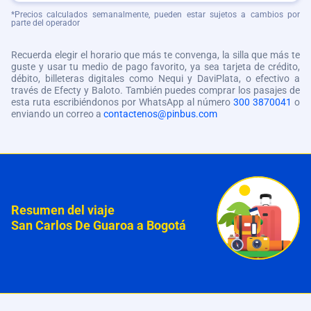
*Precios calculados semanalmente, pueden estar sujetos a cambios por
parte del operador
Recuerda elegir el horario que más te convenga, la silla que más te
guste y usar tu medio de pago favorito, ya sea tarjeta de crédito,
débito, billeteras digitales como Nequi y DaviPlata, o efectivo a
través de Efecty y Baloto. También puedes comprar los pasajes de
esta ruta escribiéndonos por WhatsApp al número
300 3870041
o
enviando un correo a
contactenos@pinbus.com
Resumen del viaje
San Carlos De Guaroa a Bogotá