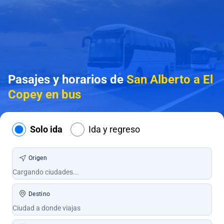
Pasajes y horarios de
San Alberto a El
Copey en bus
Solo ida
Ida y regreso
Origen
Destino