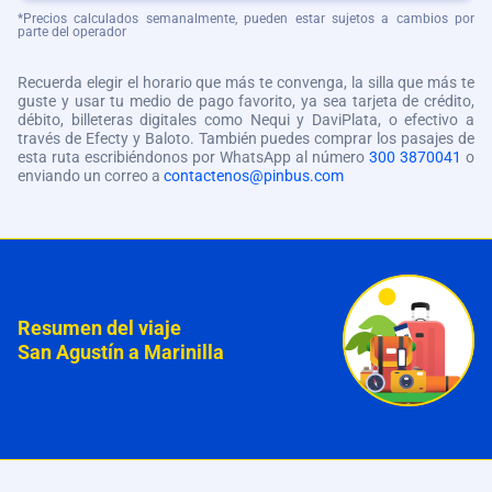
*Precios calculados semanalmente, pueden estar sujetos a cambios por
parte del operador
Recuerda elegir el horario que más te convenga, la silla que más te
guste y usar tu medio de pago favorito, ya sea tarjeta de crédito,
débito, billeteras digitales como Nequi y DaviPlata, o efectivo a
través de Efecty y Baloto. También puedes comprar los pasajes de
esta ruta escribiéndonos por WhatsApp al número
300 3870041
o
enviando un correo a
contactenos@pinbus.com
Resumen del viaje
San Agustín a Marinilla