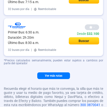
Último Bus: 7:15 a.m.
32 buses por día
|
Reembolsable
--
Primer Bus: 6:30 a.m.
Desde
$32.100
Duración: 2h 20m
Buscar
Último Bus: 8:30 a.m.
32 buses por día
|
Reembolsable
*Precios calculados semanalmente, pueden estar sujetos a cambios por
parte del operador
Ver más rutas
Recuerda elegir el horario que más te convenga, la silla que más te
guste y usar tu medio de pago favorito, ya sea tarjeta de crédito,
débito, billeteras digitales como Nequi y DaviPlata, o efectivo a
través de Efecty y Baloto. También puedes comprar los pasajes de
esta ruta escribiéndonos por WhatsApp al número
300 3870041
o