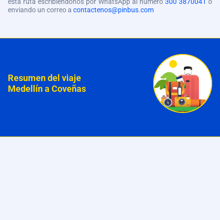
esta ruta escribiéndonos por WhatsApp al número
300 3870041
o
enviando un correo a
contactenos@pinbus.com
Resumen del viaje
Medellín a Coveñas