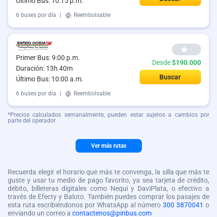
Último Bus: 10:15 p.m.
6 buses por día
|
Reembolsable
--
Primer Bus: 9:00 p.m.
Desde
$190.000
Duración: 13h 40m
Buscar
Último Bus: 10:00 a.m.
6 buses por día
|
Reembolsable
*Precios calculados semanalmente, pueden estar sujetos a cambios por
parte del operador
Ver más rutas
Recuerda elegir el horario que más te convenga, la silla que más te
guste y usar tu medio de pago favorito, ya sea tarjeta de crédito,
débito, billeteras digitales como Nequi y DaviPlata, o efectivo a
través de Efecty y Baloto. También puedes comprar los pasajes de
esta ruta escribiéndonos por WhatsApp al número
300 3870041
o
enviando un correo a
contactenos@pinbus.com