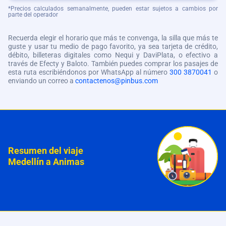
*Precios calculados semanalmente, pueden estar sujetos a cambios por
parte del operador
Recuerda elegir el horario que más te convenga, la silla que más te
guste y usar tu medio de pago favorito, ya sea tarjeta de crédito,
débito, billeteras digitales como Nequi y DaviPlata, o efectivo a
través de Efecty y Baloto. También puedes comprar los pasajes de
esta ruta escribiéndonos por WhatsApp al número
300 3870041
o
enviando un correo a
contactenos@pinbus.com
Resumen del viaje
Medellín a Animas