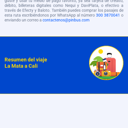
guste y usar tu medio de pago favorito, ya sea tarjeta de crédito,
débito, billeteras digitales como Nequi y DaviPlata, o efectivo a
través de Efecty y Baloto. También puedes comprar los pasajes de
esta ruta escribiéndonos por WhatsApp al número
300 3870041
o
enviando un correo a
contactenos@pinbus.com
Resumen del viaje
La Mata a Cali