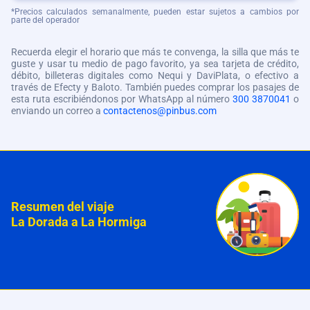
*Precios calculados semanalmente, pueden estar sujetos a cambios por
parte del operador
Recuerda elegir el horario que más te convenga, la silla que más te
guste y usar tu medio de pago favorito, ya sea tarjeta de crédito,
débito, billeteras digitales como Nequi y DaviPlata, o efectivo a
través de Efecty y Baloto. También puedes comprar los pasajes de
esta ruta escribiéndonos por WhatsApp al número
300 3870041
o
enviando un correo a
contactenos@pinbus.com
Resumen del viaje
La Dorada a La Hormiga