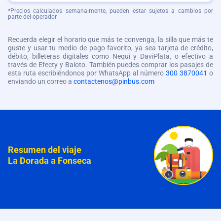
*Precios calculados semanalmente, pueden estar sujetos a cambios por
parte del operador
Recuerda elegir el horario que más te convenga, la silla que más te
guste y usar tu medio de pago favorito, ya sea tarjeta de crédito,
débito, billeteras digitales como Nequi y DaviPlata, o efectivo a
través de Efecty y Baloto. También puedes comprar los pasajes de
esta ruta escribiéndonos por WhatsApp al número
300 3870041
o
enviando un correo a
contactenos@pinbus.com
Resumen del viaje
La Dorada a Fonseca