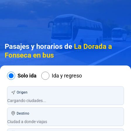
Pasajes y horarios de
La Dorada a
Fonseca en bus
Solo ida
Ida y regreso
Origen
Destino