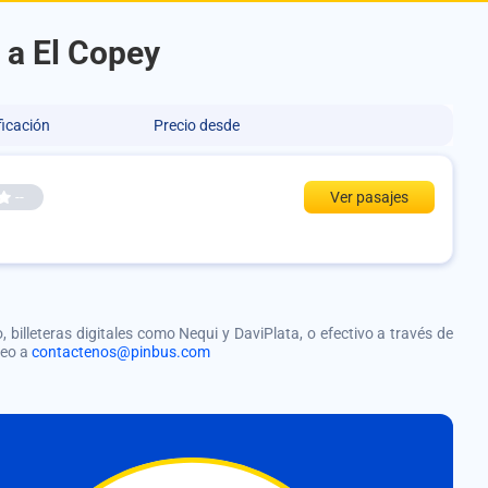
 a El Copey
ficación
Precio desde
--
Ver pasajes
, billeteras digitales como Nequi y DaviPlata, o efectivo a través de
reo a
contactenos@pinbus.com