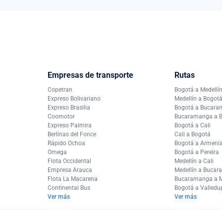
Empresas de transporte
Rutas
Copetran
Bogotá a Medellí
Expreso Bolivariano
Medellín a Bogot
Expreso Brasilia
Bogotá a Bucar
Coomotor
Bucaramanga a 
Expreso Palmira
Bogotá a Cali
Berlinas del Fonce
Cali a Bogotá
Rápido Ochoa
Bogotá a Armeni
Omega
Bogotá a Pereira
Flota Occidental
Medellín a Cali
Empresa Arauca
Medellín a Buca
Flota La Macarena
Bucaramanga a M
Continental Bus
Bogotá a Valledu
Ver más
Ver más