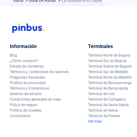
Inicio
>
Guía De Rutas
>
La Dorada A El Copey
Información
Terminales
Blog
Terminal Norte de Bogotá
¿Cómo comprar?
Terminal Sur de Bogotá
Estado de carreteras
Terminal Salitre de Bogotá
Términos y condiciones de cupones
Terminal Sur de Medellín
Preguntas frecuentes
Terminal Norte de Medellín
Política de privacidad
Terminal de Bucaramanga
Términos y Condiciones
Terminal de Barranquilla
Derecho de retracto
Terminal de Cali
Condiciones generales de viaje
Terminal de Cartagena
Póliza de seguro
Terminal de Santa Marta
Política de Cookies
Terminal de Neiva
Contactenos
Terminal de Pereira
Ver más