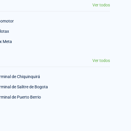
Ver todos
omotor
lotax
x Meta
Ver todos
rminal de Chiquinquirá
rminal de Salitre de Bogota
rminal de Puerto Berrio