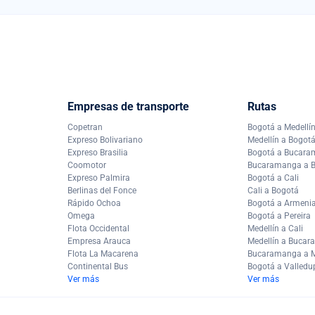
Empresas de transporte
Rutas
Copetran
Bogotá a Medellí
Expreso Bolivariano
Medellín a Bogot
Expreso Brasilia
Bogotá a Bucar
Coomotor
Bucaramanga a 
Expreso Palmira
Bogotá a Cali
Berlinas del Fonce
Cali a Bogotá
Rápido Ochoa
Bogotá a Armeni
Omega
Bogotá a Pereira
Flota Occidental
Medellín a Cali
Empresa Arauca
Medellín a Buca
Flota La Macarena
Bucaramanga a M
Continental Bus
Bogotá a Valledu
Ver más
Ver más