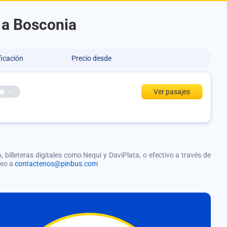
 a Bosconia
ficación
Precio desde
--
Ver pasajes
, billeteras digitales como Nequi y DaviPlata, o efectivo a través de
reo a
contactenos@pinbus.com