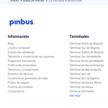
Inicio
>
Guía De Rutas
>
La Dorada A Bosconia
Información
Terminales
Blog
Terminal Norte de Bogotá
¿Cómo comprar?
Terminal Sur de Bogotá
Estado de carreteras
Terminal Salitre de Bogotá
Términos y condiciones de cupones
Terminal Sur de Medellín
Preguntas frecuentes
Terminal Norte de Medellín
Política de privacidad
Terminal de Bucaramanga
Términos y Condiciones
Terminal de Barranquilla
Derecho de retracto
Terminal de Cali
Condiciones generales de viaje
Terminal de Cartagena
Póliza de seguro
Terminal de Santa Marta
Política de Cookies
Terminal de Neiva
Contactenos
Terminal de Pereira
Ver más