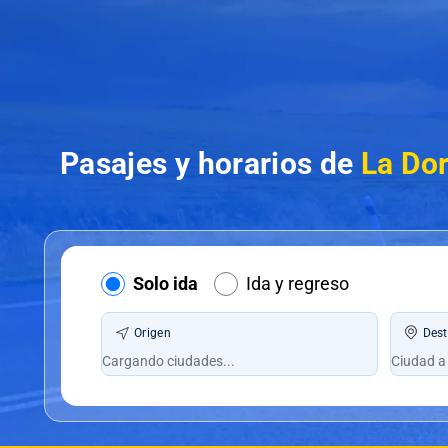
Pasajes y horarios de
La Do
Solo ida
Ida y regreso
Origen
Dest