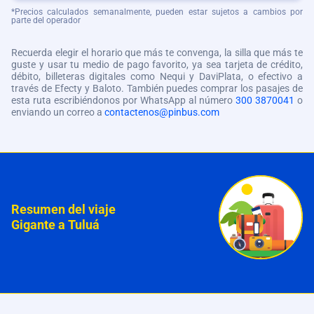
*Precios calculados semanalmente, pueden estar sujetos a cambios por
parte del operador
Recuerda elegir el horario que más te convenga, la silla que más te
guste y usar tu medio de pago favorito, ya sea tarjeta de crédito,
débito, billeteras digitales como Nequi y DaviPlata, o efectivo a
través de Efecty y Baloto. También puedes comprar los pasajes de
esta ruta escribiéndonos por WhatsApp al número
300 3870041
o
enviando un correo a
contactenos@pinbus.com
Resumen del viaje
Gigante a Tuluá