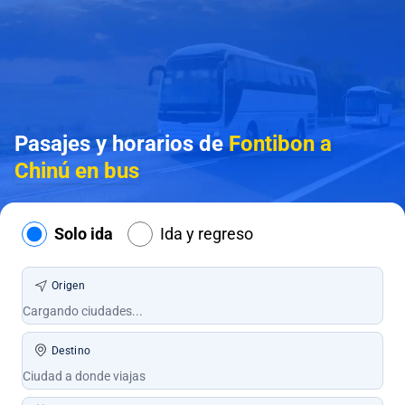
Pasajes y horarios de
Fontibon a
Chinú en bus
Solo ida
Ida y regreso
Origen
Destino