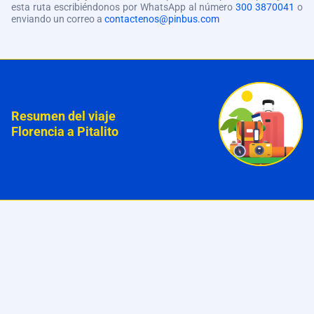
esta ruta escribiéndonos por WhatsApp al número
300 3870041
o
enviando un correo a
contactenos@pinbus.com
Resumen del viaje
Florencia a Pitalito