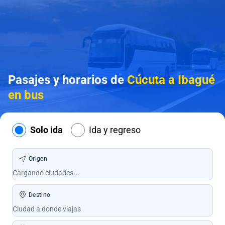
Pasajes y horarios de
Cúcuta a Ibagué
en bus
Solo ida
Ida y regreso
Origen
Destino