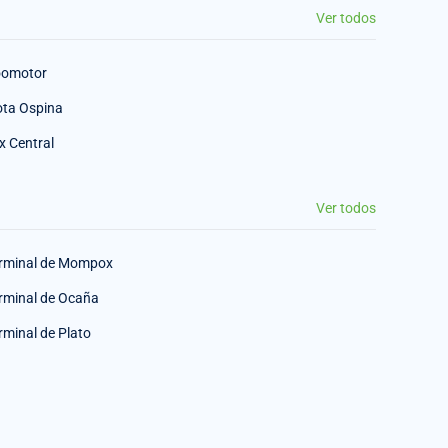
Ver todos
omotor
ota Ospina
x Central
Ver todos
rminal de Mompox
rminal de Ocaña
rminal de Plato