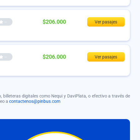
$206.000
--
Ver pasajes
$206.000
--
Ver pasajes
, billeteras digitales como Nequi y DaviPlata, o efectivo a través de
reo a
contactenos@pinbus.com