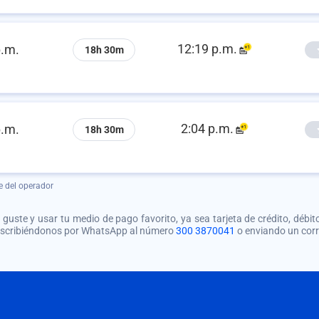
12:19 p.m.
p.m.
18h 30m
2:04 p.m.
p.m.
18h 30m
e del operador
guste y usar tu medio de pago favorito, ya sea tarjeta de crédito, débito
 escribiéndonos por WhatsApp al número
300 3870041
o enviando un cor