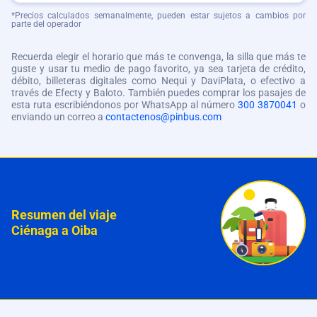
*Precios calculados semanalmente, pueden estar sujetos a cambios por
parte del operador
Recuerda elegir el horario que más te convenga, la silla que más te
guste y usar tu medio de pago favorito, ya sea tarjeta de crédito,
débito, billeteras digitales como Nequi y DaviPlata, o efectivo a
través de Efecty y Baloto. También puedes comprar los pasajes de
esta ruta escribiéndonos por WhatsApp al número
300 3870041
o
enviando un correo a
contactenos@pinbus.com
Resumen del viaje
Ciénaga a Oiba