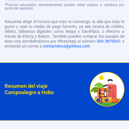
*Precios calculados semanalmente, pueden estar sujetos a cambios por
parte del operador
Recuerda elegir el horario que más te convenga, la silla que más te
guste y usar tu medio de pago favorito, ya sea tarjeta de crédito,
débito, billeteras digitales como Nequi y DaviPlata, o efectivo a
través de Efecty y Baloto. También puedes comprar los pasajes de
esta ruta escribiéndonos por WhatsApp al número
300 3870041
o
enviando un correo a
contactenos@pinbus.com
Resumen del viaje
Campoalegre a Hobo