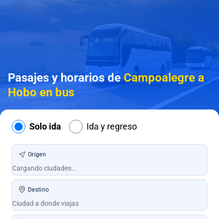
Pasajes y horarios de
Campoalegre a
Hobo en bus
Solo ida
Ida y regreso
Origen
Destino