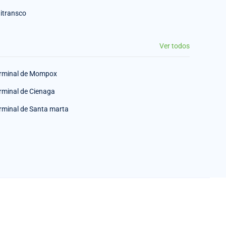
itransco
Ver todos
rminal de Mompox
rminal de Cienaga
rminal de Santa marta