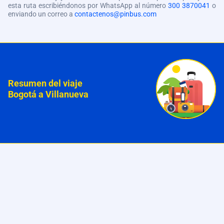
esta ruta escribiéndonos por WhatsApp al número
300 3870041
o
enviando un correo a
contactenos@pinbus.com
Resumen del viaje
Bogotá a Villanueva