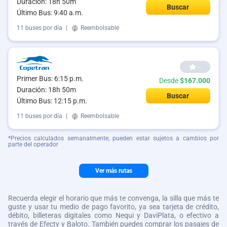
Duración: 18h 50m
Buscar
Último Bus: 9:40 a.m.
11 buses por día
|
Reembolsable
--
Primer Bus: 6:15 p.m.
Desde
$167.000
Duración: 18h 50m
Buscar
Último Bus: 12:15 p.m.
11 buses por día
|
Reembolsable
*Precios calculados semanalmente, pueden estar sujetos a cambios por
parte del operador
Ver más rutas
Recuerda elegir el horario que más te convenga, la silla que más te
guste y usar tu medio de pago favorito, ya sea tarjeta de crédito,
débito, billeteras digitales como Nequi y DaviPlata, o efectivo a
través de Efecty y Baloto. También puedes comprar los pasajes de