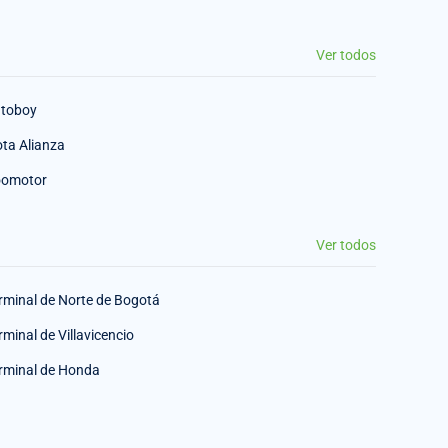
Ver todos
toboy
ota Alianza
omotor
Ver todos
rminal de Norte de Bogotá
rminal de Villavicencio
rminal de Honda