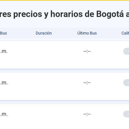
es precios y horarios de Bogotá 
 Bus
Duración
Último Bus
Cali
a.m.
--:--
a.m.
--:--
p.m.
--:--