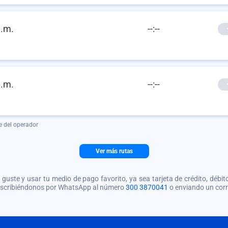
a.m.
--:--
p.m.
--:--
e del operador
Ver más rutas
guste y usar tu medio de pago favorito, ya sea tarjeta de crédito, débito
 escribiéndonos por WhatsApp al número
300 3870041
o enviando un cor