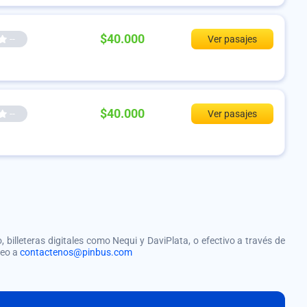
$40.000
--
Ver pasajes
$40.000
--
Ver pasajes
, billeteras digitales como Nequi y DaviPlata, o efectivo a través de
reo a
contactenos@pinbus.com