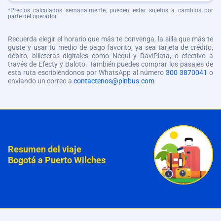
*Precios calculados semanalmente, pueden estar sujetos a cambios por
parte del operador
Recuerda elegir el horario que más te convenga, la silla que más te
guste y usar tu medio de pago favorito, ya sea tarjeta de crédito,
débito, billeteras digitales como Nequi y DaviPlata, o efectivo a
través de Efecty y Baloto. También puedes comprar los pasajes de
esta ruta escribiéndonos por WhatsApp al número
300 3870041
o
enviando un correo a
contactenos@pinbus.com
Resumen del viaje
Bogotá a Puerto Wilches