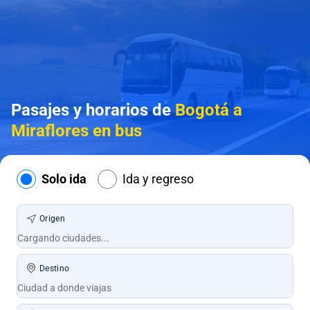
Pasajes y horarios de
Bogotá a
Miraflores en bus
Solo ida
Ida y regreso
Origen
Destino