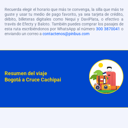
Recuerda elegir el horario que más te convenga, la silla que más te
guste y usar tu medio de pago favorito, ya sea tarjeta de crédito,
débito, billeteras digitales como Nequi y DaviPlata, o efectivo a
través de Efecty y Baloto. También puedes comprar los pasajes de
esta ruta escribiéndonos por WhatsApp al número
300 3870041
o
enviando un correo a
contactenos@pinbus.com
Resumen del viaje
Bogotá a Cruce Cachipai