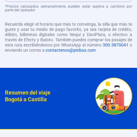
*Precios calculados semanalmente, pueden estar sujetos a cambios por
parte del operador
Recuerda elegir el horario que más te convenga, la silla que más te
guste y usar tu medio de pago favorito, ya sea tarjeta de crédito,
débito, billeteras digitales como Nequi y DaviPlata, o efectivo a
través de Efecty y Baloto. También puedes comprar los pasajes de
esta ruta escribiéndonos por WhatsApp al número
300 3870041
o
enviando un correo a
contactenos@pinbus.com
Resumen del viaje
Bogotá a Castilla