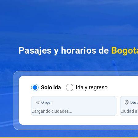
Pasajes y horarios de
Bogotá
Solo ida
Ida y regreso
Origen
Dest