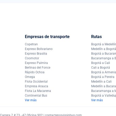
Empresas de transporte
Rutas
Copetran
Bogotá a Medellí
Expreso Bolivariano
Medellín a Bogot
Expreso Brasilia
Bogotá a Bucar
Coomotor
Bucaramanga a 
Expreso Palmira
Bogotá a Cali
Berlinas del Fonce
Cali a Bogotá
Rápido Ochoa
Bogotá a Armeni
Omega
Bogotá a Pereira
Flota Occidental
Medellín a Cali
Empresa Arauca
Medellín a Buca
Flota La Macarena
Bucaramanga a M
Continental Bus
Bogotá a Valledu
Ver más
Ver más
arrera 7 # 73 - 47 Oficina 902 |
contactenos@pinbus.com