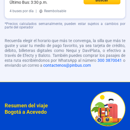
Último Bus: 3:30 p.m.
4 buses por día
|
Reembolsable
*Precios calculados semanalmente, pueden estar sujetos a cambios por
parte del operador
Recuerda elegir el horario que más te convenga, la silla que más te
guste y usar tu medio de pago favorito, ya sea tarjeta de crédito,
débito, billeteras digitales como Nequi y DaviPlata, o efectivo a
través de Efecty y Baloto. También puedes comprar los pasajes de
esta ruta escribiéndonos por WhatsApp al número
300 3870041
o
enviando un correo a
contactenos@pinbus.com
Resumen del viaje
Bogotá a Acevedo