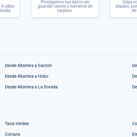
Protegemos tus datos sin
Viaja c
6 sillas
guardar claves o números de
aliadas, po
lizada.
tarjetas.
de
Desde Altamira a Garzón
De
Desde Altamira a Hobo
De
Desde Altamira a La Dorada
De
Taxis Verdes
Co
Cotrans
Em