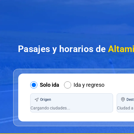
Pasajes y horarios de
Altam
Solo ida
Ida y regreso
Origen
Dest