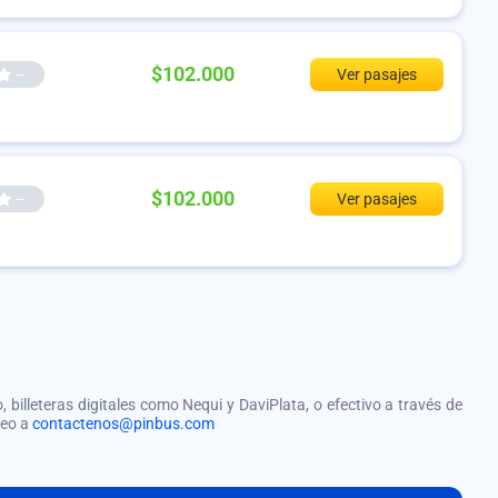
$102.000
--
Ver pasajes
$102.000
--
Ver pasajes
, billeteras digitales como Nequi y DaviPlata, o efectivo a través de
reo a
contactenos@pinbus.com