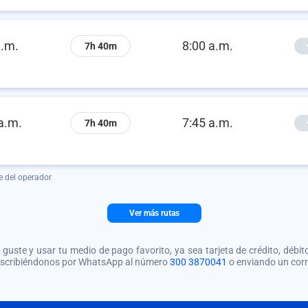
a.m.
8:00 a.m.
7h 40m
a.m.
7:45 a.m.
7h 40m
e del operador
Ver más rutas
guste y usar tu medio de pago favorito, ya sea tarjeta de crédito, débito
 escribiéndonos por WhatsApp al número
300 3870041
o enviando un cor