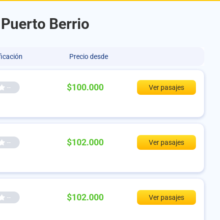
 Puerto Berrio
ficación
Precio desde
$100.000
--
Ver pasajes
$102.000
--
Ver pasajes
$102.000
--
Ver pasajes