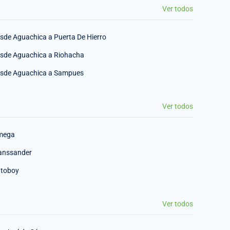
Ver todos
sde Aguachica a Puerta De Hierro
sde Aguachica a Riohacha
sde Aguachica a Sampues
Ver todos
mega
anssander
toboy
Ver todos