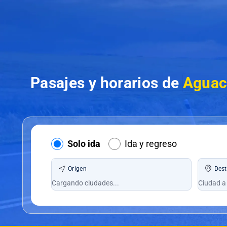
Pasajes y horarios de
Aguac
Solo ida
Ida y regreso
Origen
Dest