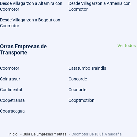
Desde Villagarzon a Altamira con
Desde Villagarzon a Armenia con
Coomotor
Coomotor
Desde Villagarzon a Bogotá con
Coomotor
Otras Empresas de
Ver todos
Transporte
Coomotor
Catatumbo Traindls
Cointrasur
Concorde
Continental
Coonorte
Coopetransa
Cooptmotilon
Cootracegua
Inicio
>
Guía De Empresas Y Rutas
>
Coomotor De Tuluá A Saldaña