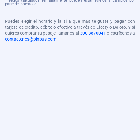
*Precios calculados semanalmente, pueden estar sujetos a cambios por
parte del operador
Puedes elegir el horario y la silla que más te guste y pagar con
tarjeta de crédito, débito o efectivo a través de Efecty o Baloto. Y si
quieres comprar tu pasaje llámanos al
300 3870041
o escríbenos a
contactenos@pinbus.com
.