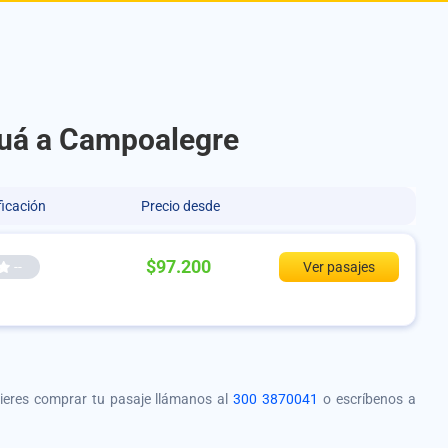
luá a Campoalegre
ficación
Precio desde
$97.200
--
Ver pasajes
quieres comprar tu pasaje llámanos al
300 3870041
o escríbenos a