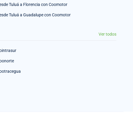
esde Tuluá a Florencia con Coomotor
esde Tuluá a Guadalupe con Coomotor
Ver todos
ointrasur
oonorte
ootracegua