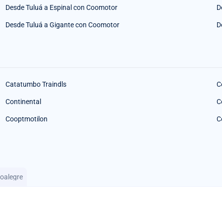
Desde Tuluá a Espinal con Coomotor
D
Desde Tuluá a Gigante con Coomotor
D
Catatumbo Traindls
C
Continental
C
Cooptmotilon
C
oalegre