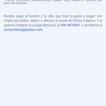
*Precios calculados semanalmente, pueden estar sujetos a cambios por
parte del operador
Puedes elegir el horario y la silla que más te guste y pagar con
tarjeta de crédito, débito o efectivo a través de Efecty o Baloto. Y si
quieres comprar tu pasaje llámanos al
300 3870041
o escríbenos a
contactenos@pinbus.com
.